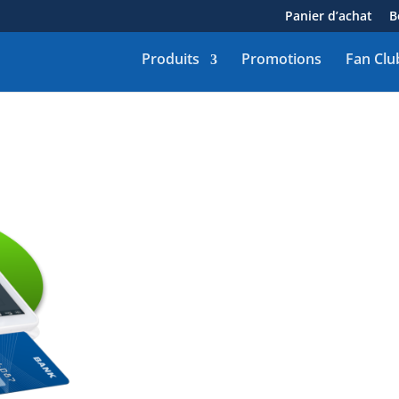
Panier d’achat
B
Produits
Promotions
Fan Clu
Le terminal de paie
Notre
terminal de paiement Clov
mobile très populaire. Un environ
permet de prendre les paiements d
Clover Flex
fonctionne par connexion
une carte SIM intégrée dans chaq
la carte SIM au besoin et vous sere