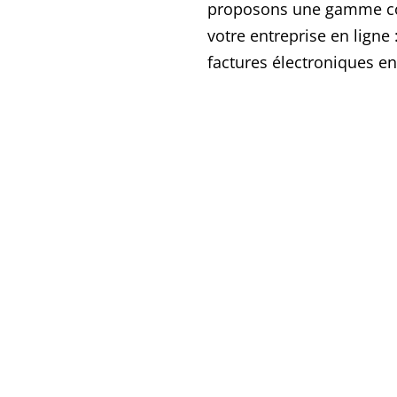
proposons une gamme com
votre entreprise en ligne 
factures électroniques en 
Meilleurs taux
Profitez des
meilleurs taux
transactionnels
pour vos solutions
en ligne. Votre marge de profit sera
plus élevée et vous ferez plus
d’économie! Obtenez une soumissio
gratuite et une assistance en tout
temps!