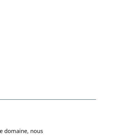
ous offrons une garantie du
eilleur taux, en cas contraire,
ecevez une carte cadeau de
000.00$. Obtenez également 90
ours d’essai avec notre
terminal
irtuel Clover
.
 le domaine, nous