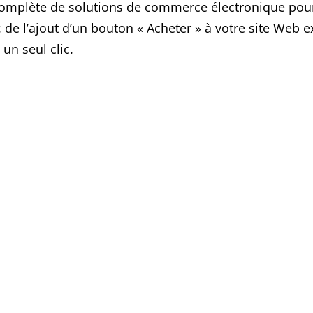
plète de solutions de commerce électronique pour 
: de l’ajout d’un bouton « Acheter » à votre site Web e
un seul clic.
Solution de Paiement
Bénéficiez d’une solution de
panier en
ligne intégrée sur votre site web
.
Service de facturation récurrente
tel qu’abonnement et/ou location
n
d’appartement. Tous les types de
paiement moderne sont acceptés.