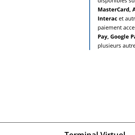
disponibles s
MasterCard, 
Clover Mini
Interac
et aut
paiement acce
Pay, Google P
ent
plusieurs autr
Terminal Virtuel