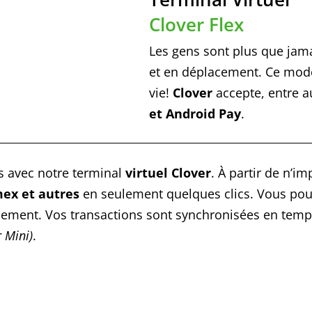
Clover Flex
Les gens sont plus que jama
et en déplacement. Ce mode 
vie!
Clover
accepte, entre a
et Android Pay
.
s avec notre terminal
virtuel Clover
. À partir de n’i
mex et autres
en seulement quelques clics. Vous pou
cilement. Vos transactions sont synchronisées en temp
 Mini)
.
Sauvez du temps