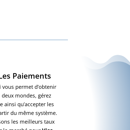
n cas de panne wifi et
mettra également de
gérer
tinue avec notre cloud.
Les Paiements
i
vous permet d’obtenir
s deux mondes, gérez
e ainsi qu’accepter les
artir du même système.
ons les meilleurs taux