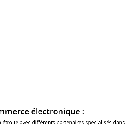
us
Il est possible d’enregistrer la carte
N
de vos clients réguliers dans notre
m
nuage Clover afin d’éviter de la
r
ez
demander à chaque transaction.
1
Transformez votre ordinateur ou
j
téléphone en un
terminal de
v
paiement
.
mmerce électronique :
 étroite avec différents partenaires spécialisés dans