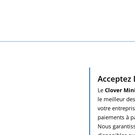
d’utilisation, une bonne solution e
autres. Cet outil unique vous per
votre inventaire
en connexion con
Acceptez 
Le
Clover Min
le meilleur de
Clover Mini
votre entrepris
paiements à p
Nous garantiss
ini et tableau de bord Clover)