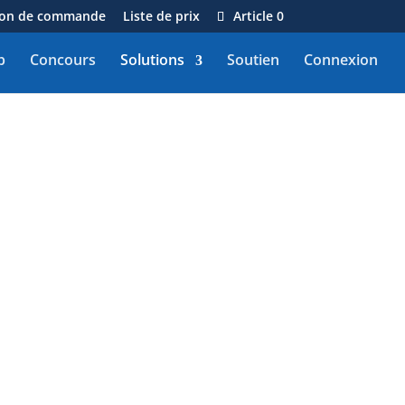
on de commande
Liste de prix
Article 0
b
Concours
Solutions
Soutien
Connexion
ment Clover Flex
er Flex
est une solution
nement unique qui vous
e n’importe où. Le
terminal
 wifi, filaire et possède
ue
appareil Clover
. Activez
z facturé au prorata