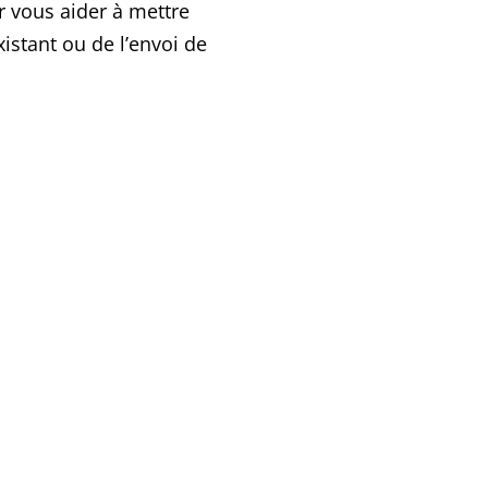
vous aider à mettre
xistant ou de l’envoi de
Plug-ins
Obtenez une solution d’intégration à
votre panier existant en quelques
clics sur la majoritée des paniers.
Pour toutes questions d’intégration,
nos développeurs sont disponibles
en tout temps pour vous assiter.
WooCommerce, Megento et autres.