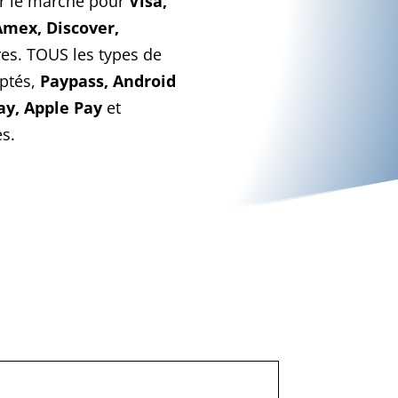
ur le marché pour
Visa,
Amex, Discover,
res. TOUS les types de
ptés,
Paypass, Android
ay, Apple Pay
et
es.