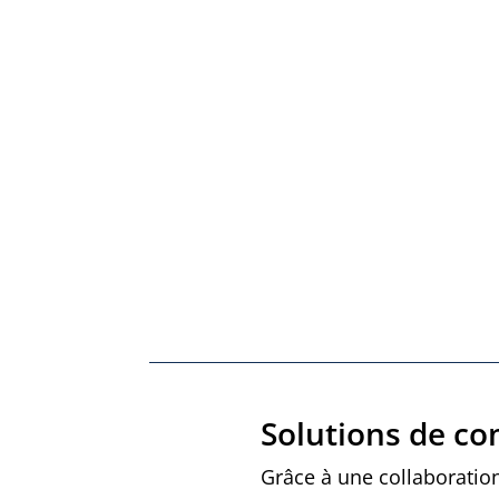
Notre
terminal virtuel Clover
vo
permet également d’envoyer vos
requêtes de paiement par courriel
de façon simple et efficace. Obten
votre argent rapidement grâce à
nos dépôts quotidiens du lundi au
vendredi.
Solutions de co
Grâce à une collaboration