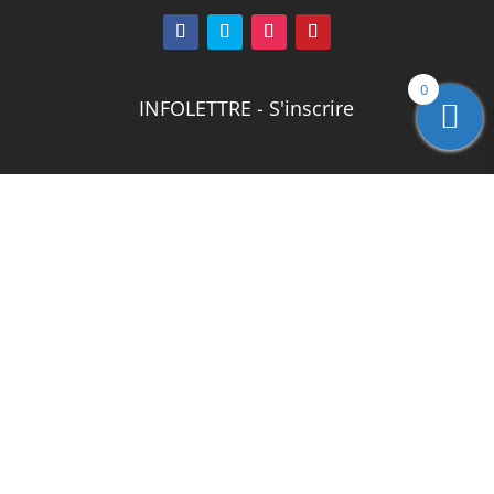
0
INFOLETTRE - S'inscrire
Design de
Elegant Themes
| Propulsé par
WordPress
© Copyright 1995 - 2026 | La Carterie.ca. Tous droits
réservés |
Propulsé par AyoWeb
|
AGENCE
WEB
:PUBLISSOFT